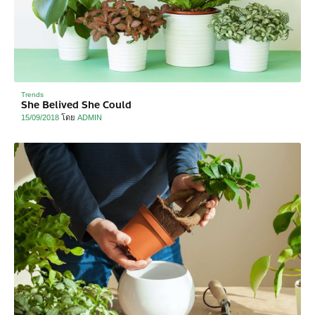
Trends
She Belived She Could
15/09/2018
โดย
ADMIN