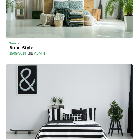
Trends
Boho Style
15/09/2018
โดย
ADMIN