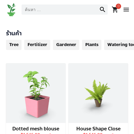
ค้นหา
0
search
shopping_cart
menu
ร้านค้า
Tree
Fertilizer
Gardener
Plants
Watering to
Dotted mesh blouse
House Shape Close