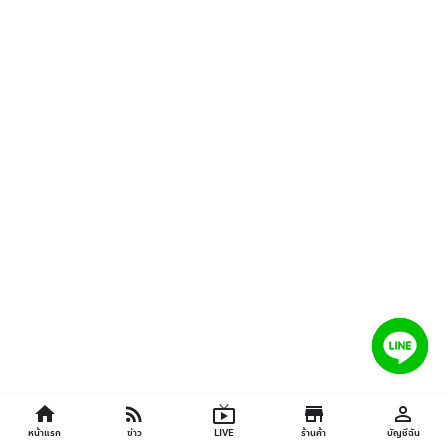
home
rss_feed
live_tv
store
perm_identity
© 2026 จ๊วดคอมเมิร์ซ... สงวนลิขสิทธิ์.
เว็บไซต์
โดย
WPDevThai
หน้าแรก
ข่าว
LIVE
ร้านค้า
บัญชีฉัน