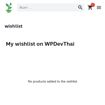
ค้นหา
0
search
shopping_cart
menu
wishlist
My wishlist on WPDevThai
No products added to the wishlist