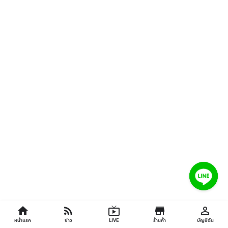
home
rss_feed
live_tv
store
perm_identity
© 2026 จ๊วดคอมเมิร์ซ... สงวนลิขสิทธิ์.
เว็บไซต์
โดย
WPDevThai
หน้าแรก
ข่าว
LIVE
ร้านค้า
บัญชีฉัน