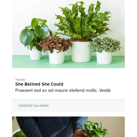
Trends
She Belived She Could
Praesent sed ex vel mauris eleifend mollis. Vestib
15/09/2018
โดย
ADMIN