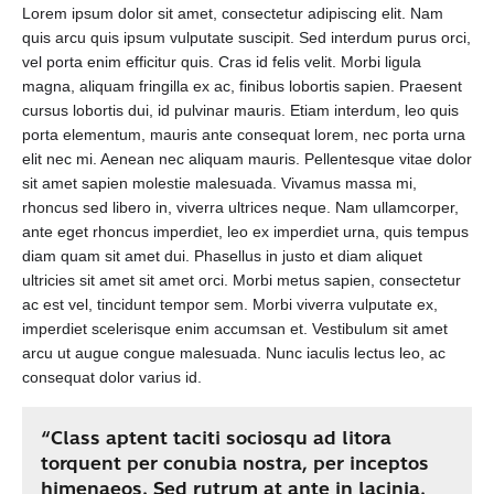
Lorem ipsum dolor sit amet, consectetur adipiscing elit. Nam
quis arcu quis ipsum vulputate suscipit. Sed interdum purus orci,
vel porta enim efficitur quis. Cras id felis velit. Morbi ligula
magna, aliquam fringilla ex ac, finibus lobortis sapien. Praesent
cursus lobortis dui, id pulvinar mauris. Etiam interdum, leo quis
porta elementum, mauris ante consequat lorem, nec porta urna
elit nec mi. Aenean nec aliquam mauris. Pellentesque vitae dolor
sit amet sapien molestie malesuada. Vivamus massa mi,
rhoncus sed libero in, viverra ultrices neque. Nam ullamcorper,
ante eget rhoncus imperdiet, leo ex imperdiet urna, quis tempus
diam quam sit amet dui. Phasellus in justo et diam aliquet
ultricies sit amet sit amet orci. Morbi metus sapien, consectetur
ac est vel, tincidunt tempor sem. Morbi viverra vulputate ex,
imperdiet scelerisque enim accumsan et. Vestibulum sit amet
arcu ut augue congue malesuada. Nunc iaculis lectus leo, ac
consequat dolor varius id.
“Class aptent taciti sociosqu ad litora
torquent per conubia nostra, per inceptos
himenaeos. Sed rutrum at ante in lacinia.