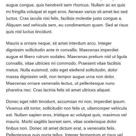
augue congue, quis hendrerit sem rhoncus. Nullam ac ex quis
mi fringilla volutpat et eget eros. Aenean varius sit amet leo sed
luctus. Cras iaculis nisi felis, facilisis molestie justo congue a.
Aliquam sed vehicula sem, eu condimentum quam. Sed at risus
quis nisl luctus tincidunt.
Mauris a ornare neque, sit amet interdum arcu. Integer
dignissim sollicitudin ante in convallis. Maecenas imperdiet
augue et libero rutrum sodales. Maecenas pretium nisl ut ligula
convallis, vitae ultricies mi commodo. Praesent vitae facilisis
metus. Nulla euismod, odio eget eleifend sollicitudin, dolor
massa dignissim velit, non tempor augue urna non dolor.
Maecenas ornare venenatis lectus, ut pellentesque nunc
pharetra nec. Cras lacinia felis sit amet ultrices aliquet.
Donec eget nibh tincidunt, accumsan mi non, imperdiet ipsum.
Vivamus elit tortor, sollicitudin non felis ut, ullamcorper vehicula
est. Nullam sapien eros, tristique ac volutpat quis, maximus vel
mauris. Morbi sagittis laoreet sem, vitae scelerisque dolor
finibus non. Donec sit amet dictum erat, a venenatis felis.
Pellentesque quis porta tellus. Integer fermentum et risus vel