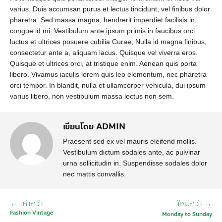
varius. Duis accumsan purus et lectus tincidunt, vel finibus dolor
pharetra. Sed massa magna, hendrerit imperdiet facilisis in,
congue id mi. Vestibulum ante ipsum primis in faucibus orci
luctus et ultrices posuere cubilia Curae; Nulla id magna finibus,
consectetur ante a, aliquam lacus. Quisque vel viverra eros.
Quisque et ultrices orci, at tristique enim. Aenean quis porta
libero. Vivamus iaculis lorem quis leo elementum, nec pharetra
orci tempor. In blandit, nulla et ullamcorper vehicula, dui ipsum
varius libero, non vestibulum massa lectus non sem.
เขียนโดย ADMIN
Praesent sed ex vel mauris eleifend mollis.
Vestibulum dictum sodales ante, ac pulvinar
urna sollicitudin in. Suspendisse sodales dolor
nec mattis convallis.
← เก่ากว่า
ใหม่กว่า →
นำทาง
Fashion Vintage
Monday to Sunday