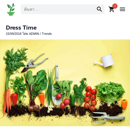
ค้นหา
0
search
shopping_cart
menu
Dress Time
15/09/2018
โดย
ADMIN
/
Trends