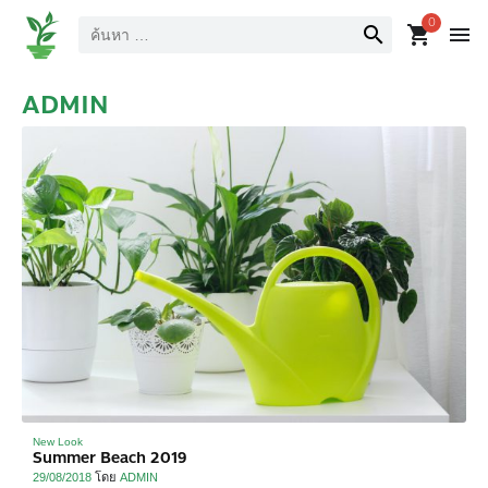
ค้นหา
0
search
shopping_cart
menu
ADMIN
New Look
Summer Beach 2019
29/08/2018
โดย
ADMIN