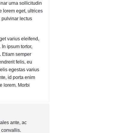
nar urna sollicitudin
 lorem eget, ultrices
c pulvinar lectus
et varius eleifend,
 In ipsum tortor,
s. Etiam semper
drerit felis, eu
felis egestas varius
te, id porta enim
ue lorem. Morbi
ales ante, ac
 convallis.