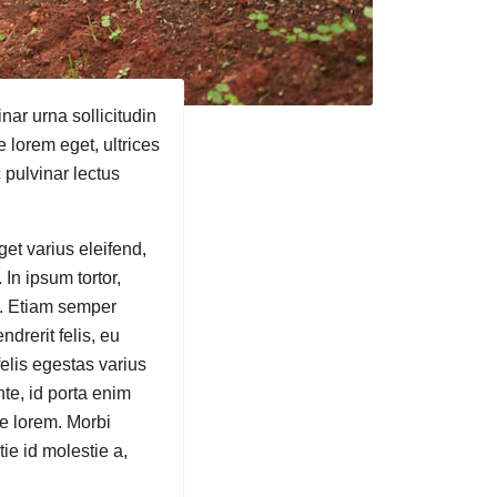
nar urna sollicitudin
 lorem eget, ultrices
c pulvinar lectus
et varius eleifend,
 In ipsum tortor,
s. Etiam semper
drerit felis, eu
felis egestas varius
te, id porta enim
ue lorem. Morbi
ie id molestie a,