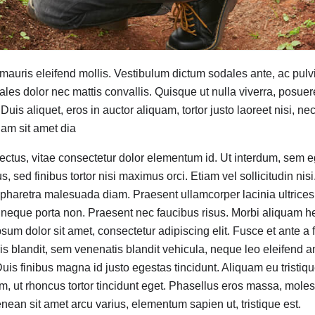
mauris eleifend mollis. Vestibulum dictum sodales ante, ac pulvi
les dolor nec mattis convallis. Quisque ut nulla viverra, posuere
 Duis aliquet, eros in auctor aliquam, tortor justo laoreet nisi, ne
lam sit amet dia
ectus, vitae consectetur dolor elementum id. Ut interdum, sem eg
, sed finibus tortor nisi maximus orci. Etiam vel sollicitudin nisi.
, pharetra malesuada diam. Praesent ullamcorper lacinia ultrice
 neque porta non. Praesent nec faucibus risus. Morbi aliquam hen
sum dolor sit amet, consectetur adipiscing elit. Fusce et ante a 
is blandit, sem venenatis blandit vehicula, neque leo eleifend an
Duis finibus magna id justo egestas tincidunt. Aliquam eu tristiq
 ut rhoncus tortor tincidunt eget. Phasellus eros massa, molest
nean sit amet arcu varius, elementum sapien ut, tristique est.