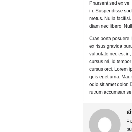
Praesent sed ex vel 
in. Suspendisse soda
metus. Nulla facilisi.
diam nec libero. Nul
Cras porta posuere l
ex risus gravida purus
vulputate nec est in
cursus mi, id tempor
cursus orci. Lorem ip
quis eget urna. Maur
odio sit amet dolor. 
rutrum accumsan sem,
เ
Pr
pu