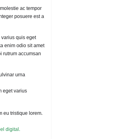
 molestie ac tempor
Integer posuere est a
 varius quis eget
ta enim odio sit amet
rbi rutrum accumsan
ulvinar urna
m eget varius
 eu tristique lorem.
l digital.