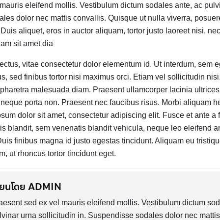
mauris eleifend mollis. Vestibulum dictum sodales ante, ac pulvi
les dolor nec mattis convallis. Quisque ut nulla viverra, posuere
 Duis aliquet, eros in auctor aliquam, tortor justo laoreet nisi, ne
lam sit amet dia
ectus, vitae consectetur dolor elementum id. Ut interdum, sem eg
, sed finibus tortor nisi maximus orci. Etiam vel sollicitudin nisi.
, pharetra malesuada diam. Praesent ullamcorper lacinia ultrice
 neque porta non. Praesent nec faucibus risus. Morbi aliquam hen
sum dolor sit amet, consectetur adipiscing elit. Fusce et ante a 
is blandit, sem venenatis blandit vehicula, neque leo eleifend an
Duis finibus magna id justo egestas tincidunt. Aliquam eu tristiq
 ut rhoncus tortor tincidunt eget.
ขียนโดย ADMIN
aesent sed ex vel mauris eleifend mollis. Vestibulum dictum sod
lvinar urna sollicitudin in. Suspendisse sodales dolor nec mattis