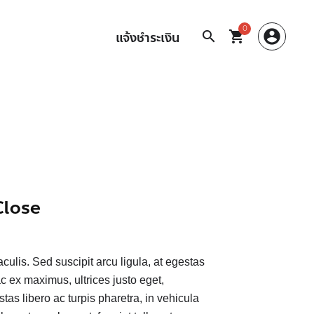
0
account_circle
search
shopping_cart
แจ้งชำระเงิน
Close
ulis. Sed suscipit arcu ligula, at egestas
c ex maximus, ultrices justo eget,
tas libero ac turpis pharetra, in vehicula