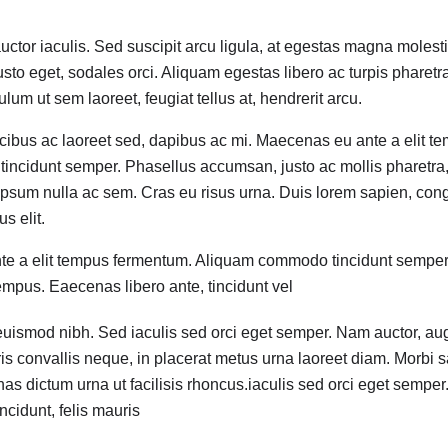
or iaculis. Sed suscipit arcu ligula, at egestas magna molesti
usto eget, sodales orci. Aliquam egestas libero ac turpis pharetra
lum ut sem laoreet, feugiat tellus at, hendrerit arcu.
ucibus ac laoreet sed, dapibus ac mi. Maecenas eu ante a elit 
ncidunt semper. Phasellus accumsan, justo ac mollis pharetra,
 ipsum nulla ac sem. Cras eu risus urna. Duis lorem sapien, cong
s elit.
e a elit tempus fermentum. Aliquam commodo tincidunt sempe
empus. Eaecenas libero ante, tincidunt vel
euismod nibh. Sed iaculis sed orci eget semper. Nam auctor, aug
ris convallis neque, in placerat metus urna laoreet diam. Morbi sag
s dictum urna ut facilisis rhoncus.iaculis sed orci eget semper
ncidunt, felis mauris