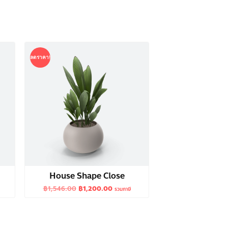
ลดราคา!
House Shape Close
Original
Current
฿
1,546.00
฿
1,200.00
รวมภาษี
price
price
was:
is:
฿1,546.00.
฿1,200.00.