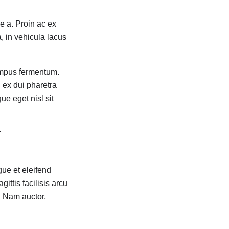
e a. Proin ac ex
, in vehicula lacus
tempus fermentum.
 ex dui pharetra
ue eget nisl sit
r
ue et eleifend
ittis facilisis arcu
. Nam auctor,