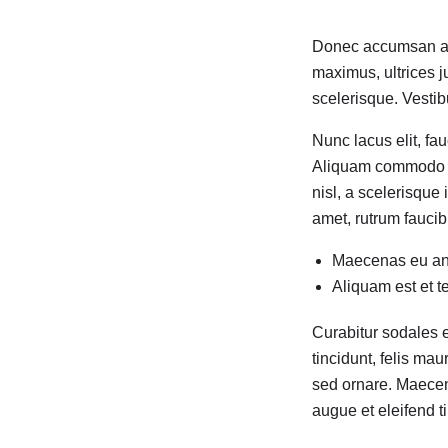
Donec accumsan auct
maximus, ultrices j
scelerisque. Vestibu
Nunc lacus elit, fa
Aliquam commodo ti
nisl, a scelerisque
amet, rutrum faucibu
Maecenas eu ant
Aliquam est et t
Curabitur sodales 
tincidunt, felis mau
sed ornare. Maecena
augue et eleifend ti