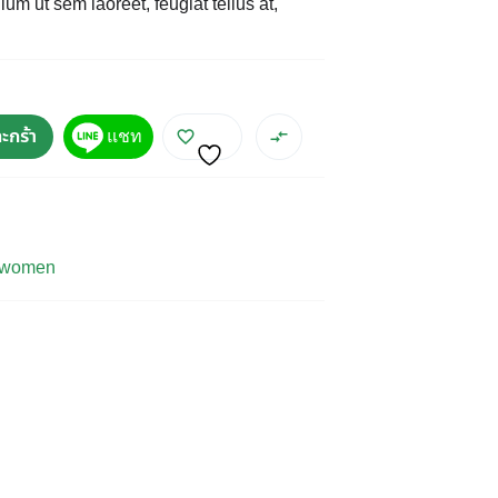
um ut sem laoreet, feugiat tellus at,
ะกร้า
แชท
women